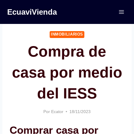
Saltar
EcuaviVienda
al
contenido
INMOBILIARIOS
Compra de
casa por medio
del IESS
Por
Ecator
18/11/2023
Comprar casa por