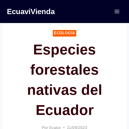
Saltar
EcuaviVienda
al
contenido
ECOLOGÍA
Especies
forestales
nativas del
Ecuador
Por
Ecator
11/09/2023