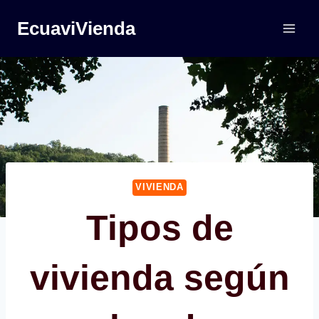
Saltar
EcuaviVienda
al
contenido
VIVIENDA
Tipos de
vivienda según